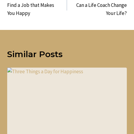
Find a Job that Makes
Can a Life Coach Change
Navigation
You Happy
Your Life?
Similar Posts