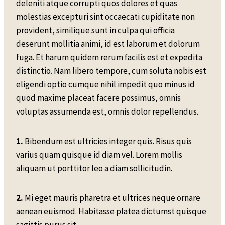
deleniti atque corrupti quos dolores et quas
molestias excepturi sint occaecati cupiditate non
provident, similique sunt in culpa qui officia
deserunt mollitia animi, id est laborum et dolorum
fuga. Et harum quidem rerum facilis est et expedita
distinctio. Nam libero tempore, cum soluta nobis est
eligendi optio cumque nihil impedit quo minus id
quod maxime placeat facere possimus, omnis
voluptas assumenda est, omnis dolor repellendus.
1.
Bibendum est ultricies integer quis. Risus quis
varius quam quisque id diam vel. Lorem mollis
aliquam ut porttitor leo a diam sollicitudin.
2.
Mi eget mauris pharetra et ultrices neque ornare
aenean euismod. Habitasse platea dictumst quisque
sagittis purus sit.