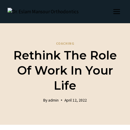
Skip
to
content
COACHING
Rethink The Role
Of Work In Your
Life
By
admin
April 12, 2022