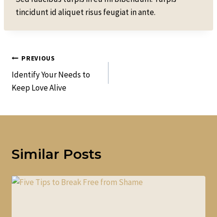
tincidunt id aliquet risus feugiat in ante.
Post
PREVIOUS
Identify Your Needs to
Navigation
Keep Love Alive
Similar Posts