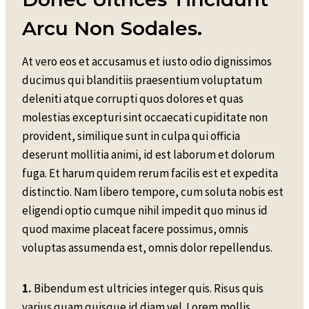
Arcu Non Sodales.
At vero eos et accusamus et iusto odio dignissimos
ducimus qui blanditiis praesentium voluptatum
deleniti atque corrupti quos dolores et quas
molestias excepturi sint occaecati cupiditate non
provident, similique sunt in culpa qui officia
deserunt mollitia animi, id est laborum et dolorum
fuga. Et harum quidem rerum facilis est et expedita
distinctio. Nam libero tempore, cum soluta nobis est
eligendi optio cumque nihil impedit quo minus id
quod maxime placeat facere possimus, omnis
voluptas assumenda est, omnis dolor repellendus.
1.
Bibendum est ultricies integer quis. Risus quis
varius quam quisque id diam vel. Lorem mollis