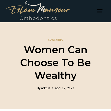
Skip
to
content
COACHING
Women Can
Choose To Be
Wealthy
By
admin
April 12, 2022