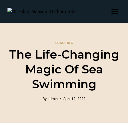
Skip
to
content
COACHING
The Life-Changing
Magic Of Sea
Swimming
By
admin
April 12, 2022