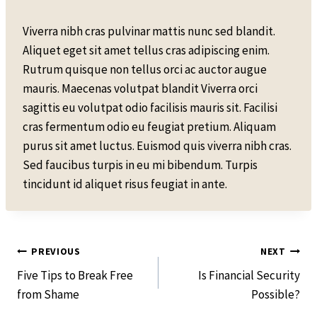
Viverra nibh cras pulvinar mattis nunc sed blandit.
Aliquet eget sit amet tellus cras adipiscing enim.
Rutrum quisque non tellus orci ac auctor augue
mauris. Maecenas volutpat blandit Viverra orci
sagittis eu volutpat odio facilisis mauris sit. Facilisi
cras fermentum odio eu feugiat pretium. Aliquam
purus sit amet luctus. Euismod quis viverra nibh cras.
Sed faucibus turpis in eu mi bibendum. Turpis
tincidunt id aliquet risus feugiat in ante.
Post
PREVIOUS
NEXT
Five Tips to Break Free
Is Financial Security
Navigation
from Shame
Possible?